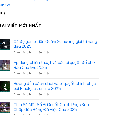
Xịn Sò
 cược hợp lý. Tỷ lệ cược tại đây được cập nhật nhanh
(16)
 đã thu hút được một lượng lớn người chơi.
BÀI VIẾT MỚI NHẤT
Cá độ game Liên Quân: Xu hướng giải trí hàng
20
đầu 2025
Th5
Chức năng bình luận bị tắt
ở
Cá
độ
Áp dụng chiến thuật và các bí quyết để chơi
19
game
Bầu Cua live 2025
Th5
Liên
Chức năng bình luận bị tắt
ở
Quân:
Áp
Xu
dụng
Hướng dẫn cách chơi và bí quyết chinh phục
hướng
18
chiến
giải
bài Blackjack online 2025
Th5
thuật
trí
Chức năng bình luận bị tắt
ở
và
hàng
Hướng
các
đầu
dẫn
Chia Sẻ Một Số Bí Quyết Chinh Phục Kèo
bí
2025
17
cách
quyết
Chấp Góc Bóng Đá Hiệu Quả 2025
Th5
chơi
để