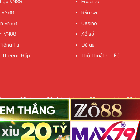
Nhập VN88
Esports
p VN88
Bắn cá
ền VN88
Casino
ền VN88
Xổ số
Riêng Tư
Đá gà
i Thường Gặp
Thủ Thuật Cá Độ
com, vn88 pizza, vn88 club, nhà cái vn88, trang chủ vn88, li
Đa dạng nhà cung cấp thể thao Vn 88
n tại Vn 88
Copyright 2026 ©
VN88
. All rights reserved.
ác bộ môn được yêu thích trên toàn thế giới. Từ những bộ mô