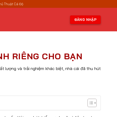
hủ Thuật Cá Độ
ĐĂNG NHẬP
NH RIÊNG CHO BẠN
t lượng và trải nghiệm khác biệt, nhà cái đã thu hút