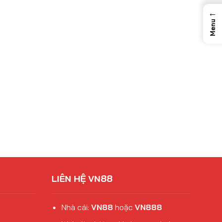
←
Menu
ợc. Mỗi đối tác đều mang đến những trải nghiệm độc
LIÊN HỆ VN88
Nhà cái:
VN88
hoặc
VN888