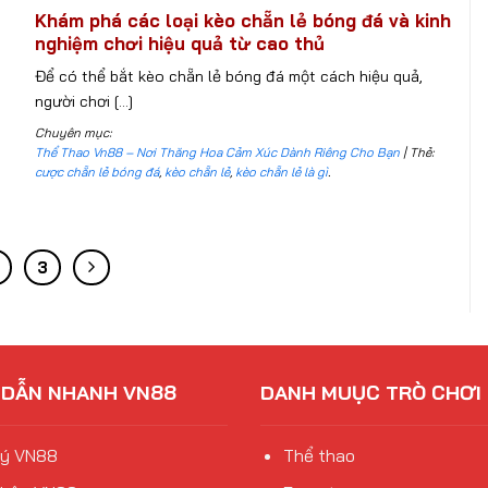
Khám phá các loại kèo chẵn lẻ bóng đá và kinh
Giao diện Vn 88 bắt mắt
nghiệm chơi hiệu quả từ cao thủ
Để có thể bắt kèo chẵn lẻ bóng đá một cách hiệu quả,
 88
người chơi [...]
Chuyên mục:
những nhà cung cấp hàng đầu trong ngành công nghiệp cá cư
Thể Thao Vn88 – Nơi Thăng Hoa Cảm Xúc Dành Riêng Cho Bạn
| Thẻ:
cược chẵn lẻ bóng đá
,
kèo chẵn lẻ
,
kèo chẵn lẻ là gì
.
và đầy đủ thông tin về các giải đấu hàng đầu.
ử dụng, phù hợp với cả người mới tham gia.
3
u tính năng độc đáo.
 người chơi chuyên nghiệp với các trận đấu chất lượng cao.
i nghiệm mới mẻ qua từng trận đấu.
DẪN NHANH VN88
DANH MUỤC TRÒ CHƠI
Ký VN88
Thể thao