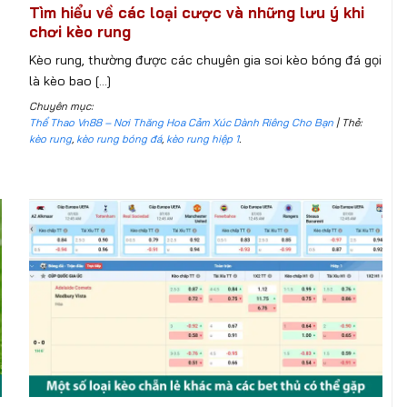
Tìm hiểu về các loại cược và những lưu ý khi
chơi kèo rung
Kèo rung, thường được các chuyên gia soi kèo bóng đá gọi
là kèo bao [...]
Chuyên mục:
Thể Thao Vn88 – Nơi Thăng Hoa Cảm Xúc Dành Riêng Cho Bạn
| Thẻ:
kèo rung
,
kèo rung bóng đá
,
kèo rung hiệp 1
.