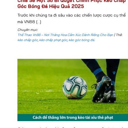
Chia Sẻ Một Số Bí Quyết Chinh Phục Kèo Chấp
Góc Bóng Đá Hiệu Quả 2025
Trước khi chúng ta đi sâu vào các chiến lược cược cụ thể
mà VN88 [...]
Chuyên mục:
Thể Thao Vn88 – Nơi Thăng Hoa Cảm Xúc Dành Riêng Cho Bạn
| Thẻ:
kèo chấp góc
,
kèo chấp phạt góc
,
kèo góc bóng đá
.
Một yếu tố nổi bật nữa chính là hệ thống thanh toán
điện tử hiện đại, giúp quá trình giao dịch trở nên thuậ
Điều gì khiến thể thao tại Vn88 
Vn 88 đã chinh phục đông đảo người yêu thích thể th
Đa dạng môn thể thao
Thể thao Vn88 nổi bật với sự đa dạng trong các bộ m
của mọi người chơi. Hội viên có thể tham gia vào nhiề
Odds thể thao cực thơm