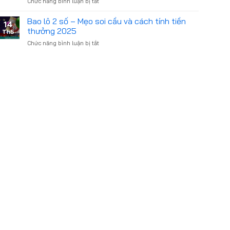
Chức năng bình luận bị tắt
ở
và
chơi
Chia
bí
Bầu
Sẻ
Bao lô 2 số – Mẹo soi cầu và cách tính tiền
quyết
Cua
14
Một
chinh
thưởng 2025
live
Th5
Số
phục
2025
Chức năng bình luận bị tắt
ở
Bí
bài
Bao
Quyết
Blackjack
lô
Chinh
online
2
Phục
2025
số
Kèo
 Những trận đấu thể thao hấp dẫn được phát sóng trực
–
Chấp
Mẹo
Góc
soi
Bóng
cầu
Đá
và
Hiệu
cách
Quả
tính
 cược khác nhau của người chơi. Các loại kèo như kèo
2025
tiền
 chọn hình thức cược phù hợp với phong độ của các đội
thưởng
2025
ặp khó khăn nào. Các trận đấu và kèo cược được phân
của Vn 88 cũng được tối ưu, giúp việc nạp và rút tiền