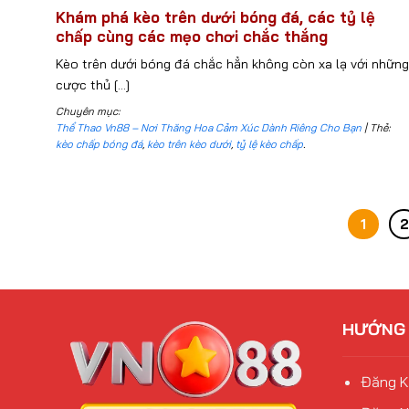
Khám phá kèo trên dưới bóng đá, các tỷ lệ
chấp cùng các mẹo chơi chắc thắng
Kèo trên dưới bóng đá chắc hẳn không còn xa lạ với những
Các nhà cung cấp uy tín tại Vn
cược thủ [...]
Chuyên mục:
Để đảm bảo chất lượng dịch vụ, V n88 hợp tác với 
Thể Thao Vn88 – Nơi Thăng Hoa Cảm Xúc Dành Riêng Cho Bạn
| Thẻ:
đáo và đáng tin cậy:
kèo chấp bóng đá
,
kèo trên kèo dưới
,
tỷ lệ kèo chấp
.
Saba Sports: Chuyên cung cấp tỷ lệ kèo chính xác 
CMD Sports: Nổi bật với giao diện thân thiện, dễ s
1
2
BTi Sports: Hệ thống đa dạng kèo và tích hợp nhiề
SBO Sports: Sự lựa chọn hoàn hảo dành cho những
XJ Sports: Luôn đổi mới và cập nhật, mang lại trả
HƯỚNG 
Đăng 