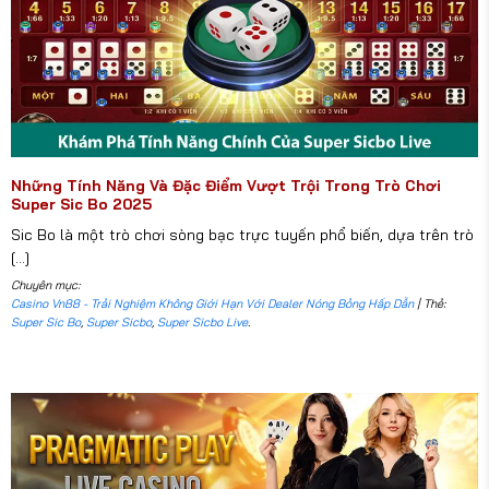
Các nhà cung cấp game uy tín
Casino Vn88 không chỉ là nơi có game hấp dẫn mà còn là
nơi hợp tác với những nhà cung cấp game uy tín hàng
đầu trong ngành. Những cái tên lớn như Sexy, Evolution,
Pragmatic Play, Ezugi, AG, Microgaming và Playtech giúp
cho những ván cược của bạn trở nên thú vị và đầy kịch
tính.
Những Tính Năng Và Đặc Điểm Vượt Trội Trong Trò Chơi
Super Sic Bo 2025
Các game chơi casino đang làm mưa làm
Sic Bo là một trò chơi sòng bạc trực tuyến phổ biến, dựa trên trò
gió tại Vn88
[...]
Chuyên mục:
Các trò chơi tại nhà cái khiến những người chơi dày dặn
Casino Vn88 - Trải Nghiệm Không Giới Hạn Với Dealer Nóng Bỏng Hấp Dẫn
| Thẻ:
kinh nghiệm phải “lắc đầu” vì độ kịch tính và hấp dẫn. Tất
Super Sic Bo
,
Super Sicbo
,
Super Sicbo Live
.
cả đều có một yếu tố riêng biệt và khiến người tham gia
không thể rời mắt.
Poker
Poker Vn88 thực sự là một thử thách lớn cho những ai
yêu thích trí tuệ và chiến lược. Không giống những trò