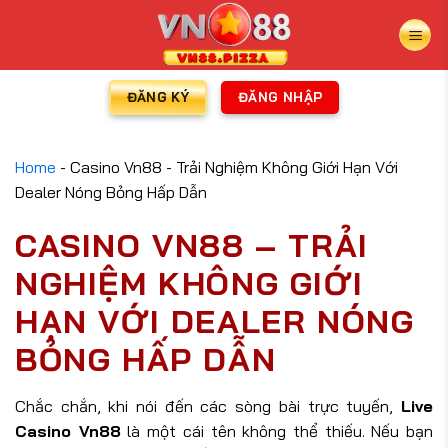
ĐĂNG KÝ
ĐĂNG NHẬP
Home
-
Casino Vn88 - Trải Nghiệm Không Giới Hạn Với
Dealer Nóng Bỏng Hấp Dẫn
CASINO VN88 – TRẢI
NGHIỆM KHÔNG GIỚI
HẠN VỚI DEALER NÓNG
BỎNG HẤP DẪN
Chắc chắn, khi nói đến các sòng bài trực tuyến,
Live
Casino Vn88
là một cái tên không thể thiếu. Nếu bạn