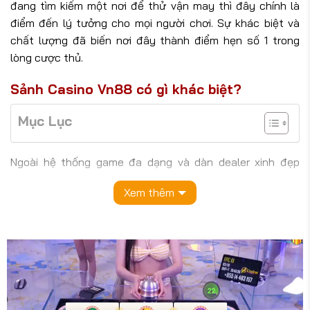
đang tìm kiếm một nơi để thử vận may thì đây chính là
điểm đến lý tưởng cho mọi người chơi. Sự khác biệt và
chất lượng đã biến nơi đây thành điểm hẹn số 1 trong
lòng cược thủ.
Sảnh Casino Vn88 có gì khác biệt?
Mục Lục
Ngoài hệ thống game đa dạng và dàn dealer xinh đẹp
khiến cho người tham gia cảm thấy như đang tham gia
Xem thêm
vào một sòng bạc thực sự thì
Casino
còn rất nhiều các
yếu tố khác.
Dàn dealer xinh đẹp
Không chỉ là những gương mặt xinh đẹp, các dealer
tại
Casino
Vn88
còn sở hữu phong cách chuyên nghiệp và
kỹ năng giao tiếp xuất sắc. Dàn người đẹp luôn tạo ra một