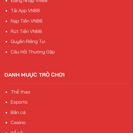
Đăng Nhập VN88
Tải App VN88
Nạp Tiền VN88
Rút Tiền VN88
Quyền Riêng Tư
Câu Hỏi Thường Gặp
DANH MUỤC TRÒ CHƠI
Thể thao
Esports
Bắn cá
Casino
Xổ số