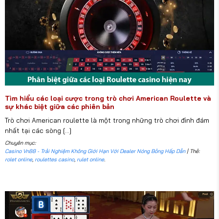
dẫn tạo ra một không khí đầy phấn khích.
Rồng hổ
Rồng hổ hấp dẫn bởi sự đơn giản, dễ hiểu và tốc độ
nhanh của mình. Bạn chỉ cần dự đoán lá bài cửa rồng và
cửa hổ sẽ cao hay thấp, màu gì, chính xác bao nhiêu… là
thắng cuộc. Với luật chơi dễ hiểu và thời gian ván cược
ngắn, Rồng hổ luôn là lựa chọn lý tưởng cho những ai
Tìm hiểu các loại cược trong trò chơi American Roulette và
sự khác biệt giữa các phiên bản
thích sự nhanh gọn và dễ chơi.
Trò chơi American roulette là một trong những trò chơi đình đám
nhất tại các sòng [...]
Xem thêm:
Esports
Vn88 – Bứt Phá
Chuyên mục:
Cùng TTĐT Hàng Đầu Việt Nam
Casino Vn88 - Trải Nghiệm Không Giới Hạn Với Dealer Nóng Bỏng Hấp Dẫn
| Thẻ:
rolet online
,
roulettes casino
,
rulet online
.
Cách chơi game casino tại nhà cái Vn88
Tham gia game casino tại Vn88 rất đơn giản nhưng muốn
tận hưởng trọn vẹn sự đẳng cấp thì cần làm đúng quy
trình. Cụ thể là: