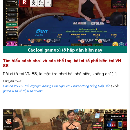
Bước 1: Đăng ký => Đăng nhập Vn88.
Bước 2: Chọn cách và nạp tiền.
Bước 3: Vào sảnh casino => Chọn nhà cung cấp =>
Chọn trò chơi bạn yêu thích từ danh sách các game có
sẵn.
Bước 4: Đặt cược và bắt đầu tham gia vào các ván
Tìm hiểu cách chơi và các thể loại bài xì tố phổ biến tại VN
chơi.
88
Bước 5: Khi kết thúc ván, bạn có thể rút tiền thắng
Bài xì tố tại VN 88, là một trò chơi bài phổ biến, không chỉ [...]
hoặc tiếp tục tham gia ván mới.
Chuyên mục:
Casino Vn88 - Trải Nghiệm Không Giới Hạn Với Dealer Nóng Bỏng Hấp Dẫn
| Thẻ:
game xì tố
,
xì tố
,
xì tố online
.