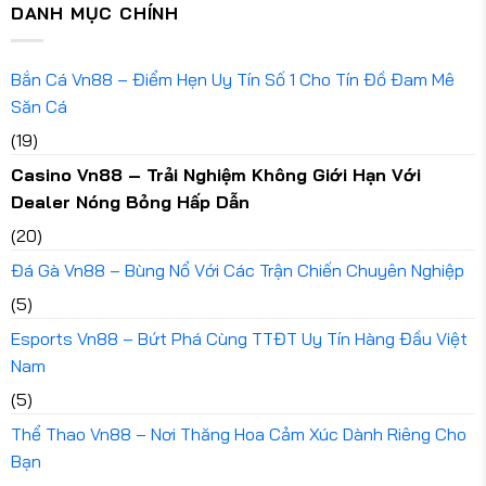
Sử dụng các chiến thuật cược như Martingale hoặc
DANH MỤC CHÍNH
Paroli để tăng cơ hội chiến thắng.
Đừng bỏ lỡ các chương trình khuyến mãi, bonus hoặc
Bắn Cá Vn88 – Điểm Hẹn Uy Tín Số 1 Cho Tín Đồ Đam Mê
các ưu đãi đặc biệt từ Vn 88.
Săn Cá
Tâm lý vững vàng sẽ giúp bạn đưa ra quyết định chính
(19)
xác và sáng suốt hơn.
Casino Vn88 – Trải Nghiệm Không Giới Hạn Với
Đặt cược ở mức vừa phải để không bị mất quá nhiều
Dealer Nóng Bỏng Hấp Dẫn
khi gặp vận đen.
(20)
Quan sát kết quả các ván chơi trước đó để rút ra kinh
Đá Gà Vn88 – Bùng Nổ Với Các Trận Chiến Chuyên Nghiệp
nghiệm và điều chỉnh chiến lược.
(5)
Trước khi chơi bằng tiền thật, hãy thử nghiệm với các
Esports Vn88 – Bứt Phá Cùng TTĐT Uy Tín Hàng Đầu Việt
trò chơi miễn phí để làm quen với luật chơi và giao diện.
Nam
Đặt ra mục tiêu chiến thắng rõ ràng và dừng lại khi đã
(5)
đạt được, tránh tham lam dẫn đến mất hết số tiền đã
Thể Thao Vn88 – Nơi Thăng Hoa Cảm Xúc Dành Riêng Cho
thắng.
Bạn
Lựa chọn những trò chơi có tỷ lệ thanh toán (RTP)