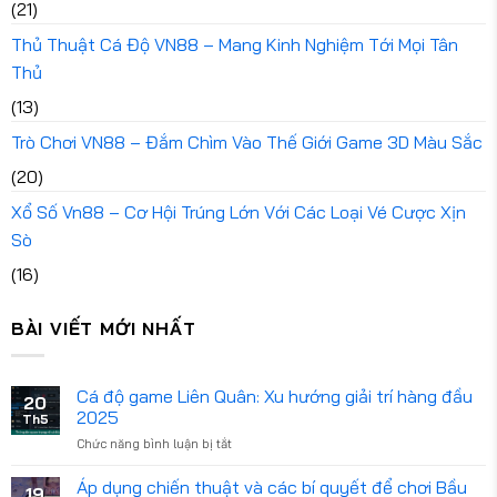
(21)
cao để tăng khả năng chiến thắng lâu dài, chẳng hạn như
Thủ Thuật Cá Độ VN88 – Mang Kinh Nghiệm Tới Mọi Tân
các trò chơi blackjack, baccarat hoặc slot với RTP lớn.
Thủ
Lời kết
(13)
Với những gì mà Casino
nhà cái Vn88
mang lại, không có
Trò Chơi VN88 – Đắm Chìm Vào Thế Giới Game 3D Màu Sắc
lý do gì để bạn không thử tham gia ngay hôm nay. Đây là
(20)
nơi lý tưởng để trải nghiệm những trò chơi hấp dẫn và cơ
Xổ Số Vn88 – Cơ Hội Trúng Lớn Với Các Loại Vé Cược Xịn
hội nhận thưởng cực kỳ hấp dẫn. Hãy tận hưởng niềm vui
Sò
và thử sức mình tại nhà cái số 1 ngay hôm nay.
(16)
BÀI VIẾT MỚI NHẤT
Cá độ game Liên Quân: Xu hướng giải trí hàng đầu
20
2025
Th5
Chức năng bình luận bị tắt
ở
Cá
độ
Áp dụng chiến thuật và các bí quyết để chơi Bầu
19